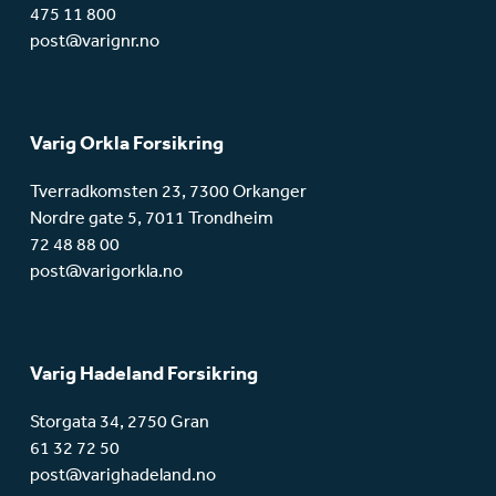
475 11 800
post@varignr.no
Varig Orkla Forsikring
Tverradkomsten 23, 7300 Orkanger
Nordre gate 5, 7011 Trondheim
72 48 88 00
post@varigorkla.no
Varig Hadeland Forsikring
Storgata 34, 2750 Gran
61 32 72 50
post@varighadeland.no