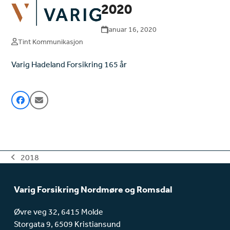
Open
Close
2020
Skip
mobile
mobile
to
menu
menu
januar 16, 2020
content
Tint Kommunikasjon
Varig Hadeland Forsikring 165 år
2018
previous
post:
Varig Forsikring Nordmøre og Romsdal
Øvre veg 32, 6415 Molde
Storgata 9, 6509 Kristiansund